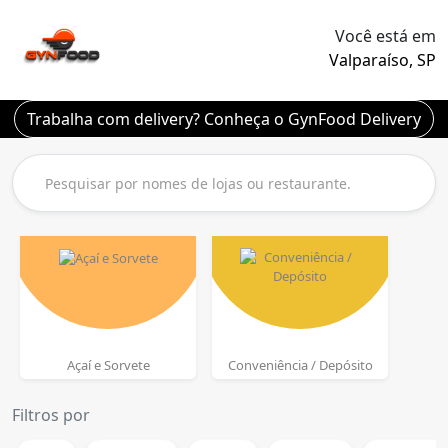
Você está em
Valparaíso, SP
Trabalha com delivery? Conheça o GynFood Delivery
Açaí e Sorvete
Conveniência / Depósito
Filtros por