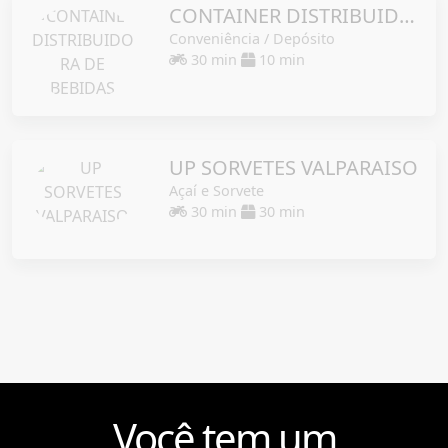
CONTAINER DISTRIBUIDORA DE BEBIDAS
Conveniência / Depósito
30 min
10 min
UP SORVETES VALPARAISO
Açaí e Sorvete
30 min
30 min
Você tem um