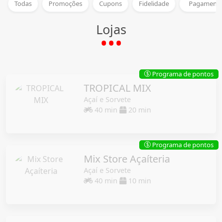
Todas
Promoções
Cupons
Fidelidade
Pagamento
Lojas
Programa de pontos
$
TROPICAL MIX
Açaí e Sorvete
40 min
20 min
Programa de pontos
$
Mix Store Açaíteria
Açaí e Sorvete
40 min
10 min