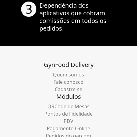
3
Dependência dos
aplicativos que cobram
comissões em todos os
pedidos.
GynFood Delivery
Quem somos
Fale conosco
Cadastre-se
Módulos
QRCode de Mesas
Pontos de Fidelidade
PDV
Pagamento Online
Pedidos do garçom