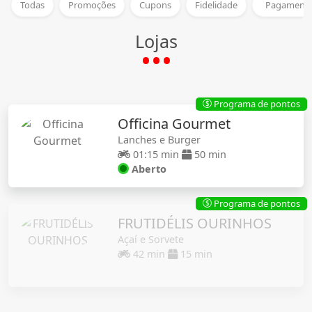
Todas
Promoções
Cupons
Fidelidade
Pagamento
Lojas
Programa de pontos
$
Officina Gourmet
Lanches e Burger
01:15 min
50 min
Aberto
Programa de pontos
$
FRUTIDÉLIS OURINHOS
Açaí e Sorvete
42 min
15 min