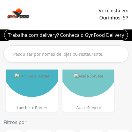
Você está em
Ourinhos, SP
Trabalha com delivery? Conheça o GynFood Delivery
Lanches e Burger
Açaí e Sorvete
Filtros por