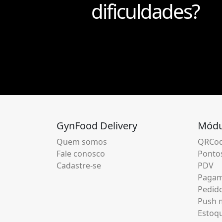
dificuldades?
GynFood Delivery
Módu
Quem somos
QRCod
Fale conosco
Pontos
Cadastre-se
PDV
Pagam
Pedid
Push m
Estoq