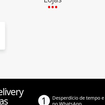
livery
1
as
Desperdício de tempo e
no WhatsApp.