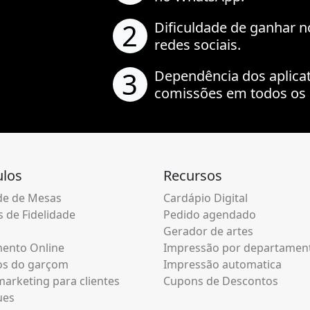
2
Dificuldade de ganhar n
redes sociais.
3
Dependência dos aplica
comissões em todos os 
los
Recursos
e de Mesas
Cardápio Digital
 de Fidelidade
Pedido agendado
Gerador de artes
ento Online
Impressão por departamen
os do garçom
Impressão automatica
arketing para clientes
Cupons de Descontos
ues