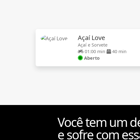
Açaí Love
Açaí e Sorvete
01:00 min
40 min
Aberto
Você tem um de
e sofre com ess