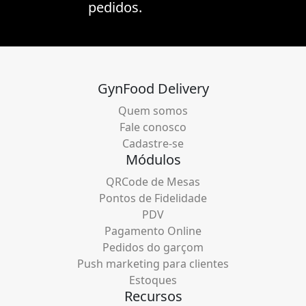
pedidos.
GynFood Delivery
Quem somos
Fale conosco
Cadastre-se
Módulos
QRCode de Mesas
Pontos de Fidelidade
PDV
Pagamento Online
Pedidos do garçom
Push marketing para clientes
Estoques
Recursos