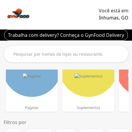
Você está em
Inhumas, GO
Trabalha com delivery? Conheça o GynFood Delivery
Paginar
Suplementos
L
Filtros por